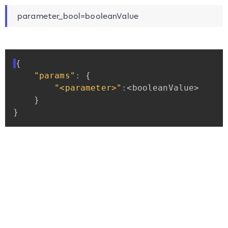
parameter_bool=booleanValue
{
"params"
:
{
"<parameter>"
:
<booleanValue>
}
}