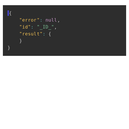
{
"error"
:
null
,
"id"
:
"_ID_"
,
"result"
:
{
}
}