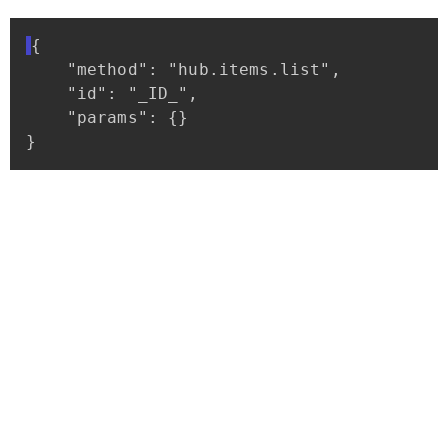
{
"method":
"hub.items.list",
"id":
"_ID_",
"params":
{}
}