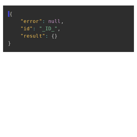
{
"error"
:
null
,
"id"
:
"_ID_"
,
"result"
:
{
}
}