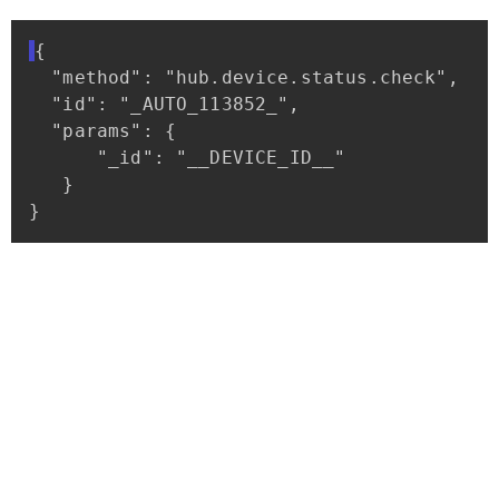
{
"method":
"hub.device.status.check",
"id":
"_AUTO_113852_",
"params":
{
"_id":
"__DEVICE_ID__"
}
}