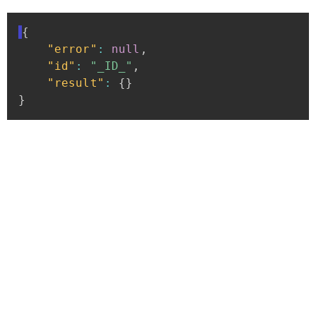
{
"error"
:
null
,
"id"
:
"_ID_"
,
"result"
:
{
}
}